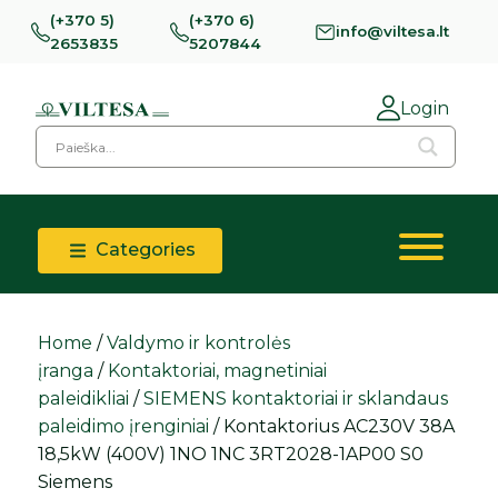
(+370 5)
(+370 6)
info@viltesa.lt
2653835
5207844
Login
Categories
Home
/
Valdymo ir kontrolės
įranga
/
Kontaktoriai, magnetiniai
paleidikliai
/
SIEMENS kontaktoriai ir sklandaus
paleidimo įrenginiai
/ Kontaktorius AC230V 38A
18,5kW (400V) 1NO 1NC 3RT2028-1AP00 S0
Siemens