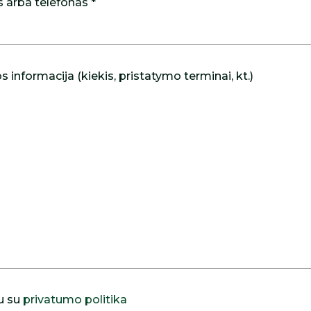
s arba telefonas *
 informacija (kiekis, pristatymo terminai, kt.)
u su
privatumo politika