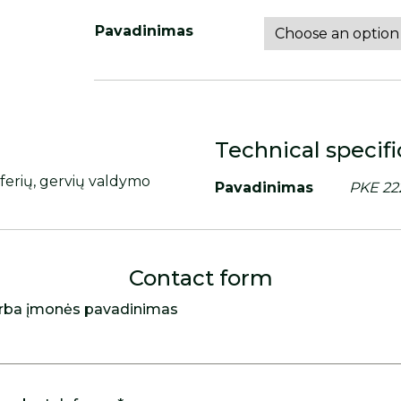
Pavadinimas
Technical specifi
lferių, gervių valdymo
Pavadinimas
PKE 22
Contact form
rba įmonės pavadinimas