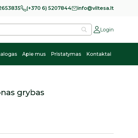
 2653835
(+370 6) 5207844
info@viltesa.lt
Login
alogas
Apie mus
Pristatymas
Kontaktai
onas grybas