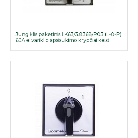
Jungiklis paketinis LK63/3.8368/P03 (L-0-P)
63A el.variklio apsisukimo krypčiai keisti