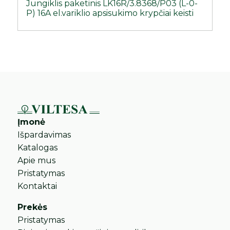
Jungiklis paketinis LK16R/3.8368/P03 (L-0-
P) 16A el.variklio apsisukimo krypčiai keisti
Įmonė
Išpardavimas
Katalogas
Apie mus
Pristatymas
Kontaktai
Prekės
Pristatymas