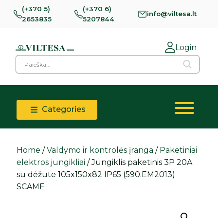
(+370 5)
(+370 6)
info@viltesa.lt
2653835
5207844
Login
Categories
Home
/
Valdymo ir kontrolės įranga
/
Paketiniai
elektros jungikliai
/ Jungiklis paketinis 3P 20A
su dėžute 105x150x82 IP65 (590.EM2013)
SCAME