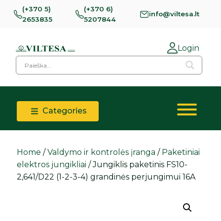
(+370 5)
(+370 6)
info@viltesa.lt
2653835
5207844
Login
Categories
Home
/
Valdymo ir kontrolės įranga
/
Paketiniai
elektros jungikliai
/ Jungiklis paketinis FS10-
2,641/D22 (1-2-3-4) grandinės perjungimui 16A