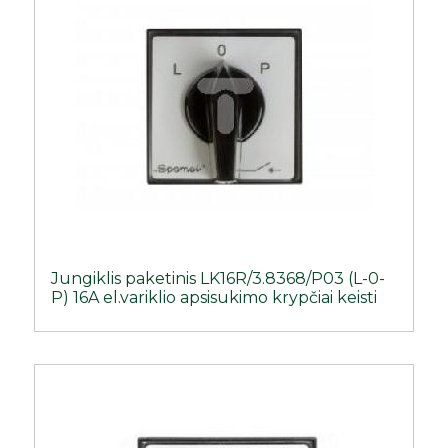
Jungiklis paketinis LK16R/3.8368/P03 (L-0-
P) 16A el.variklio apsisukimo krypčiai keisti