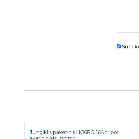
Sutink
Jungiklis paketinis LK16RG 16A tripol.
avarinio atjungimo