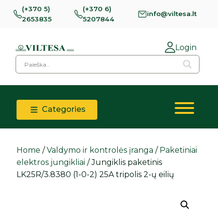
(+370 5)
(+370 6)
info@viltesa.lt
2653835
5207844
Login
Categories
Home
/
Valdymo ir kontrolės įranga
/
Paketiniai
elektros jungikliai
/ Jungiklis paketinis
LK25R/3.8380 (1-0-2) 25A tripolis 2-ų eilių