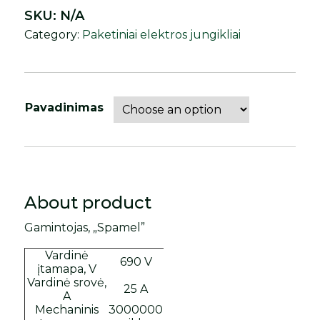
SKU:
N/A
Category:
Paketiniai elektros jungikliai
Pavadinimas
About product
Gamintojas, „Spamel”
Vardinė
690 V
įtamapa, V
Vardinė srovė,
25 A
A
Mechaninis
3000000