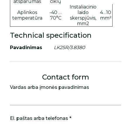
atsparumas
ciklų
Instaliacinio
Aplinkos
-40 …
laido
4…10
temperatūra
70°C
skerspjūvis,
mm²
mm2
Technical specification
Pavadinimas
LK25R/3.8380
Contact form
Vardas arba įmonės pavadinimas
El. paštas arba telefonas *