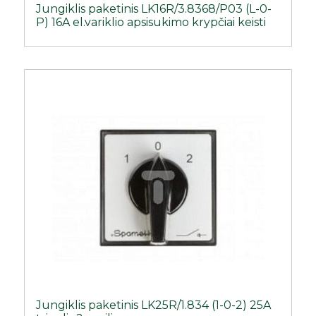
Jungiklis paketinis LK16R/3.8368/P03 (L-0-
P) 16A el.variklio apsisukimo krypčiai keisti
Jungiklis paketinis LK25R/1.834 (1-0-2) 25A