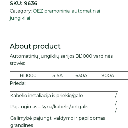
SKU:
9636
Category:
OEZ pramoniniai automatiniai
jungikliai
About product
Automatinių jungiklių serijos BL1000 vardinės
srovės:
BL1000
315A
630A
800A
Priedai:
Kabelio instaliacija iš priekio/galo
/
/
Pajungimas – šyna/kabelis/antgalis
/
Galimybė pajungti valdymo ir papildomas
grandines