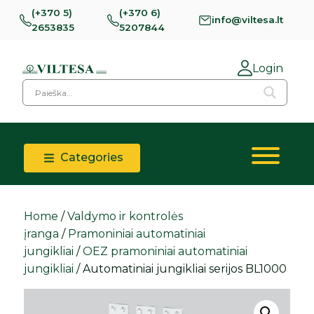
(+370 5)
(+370 6)
info@viltesa.lt
2653835
5207844
Login
Categories
Home
/
Valdymo ir kontrolės
įranga
/
Pramoniniai automatiniai
jungikliai
/
OEZ pramoniniai automatiniai
jungikliai
/ Automatiniai jungikliai serijos BL1000