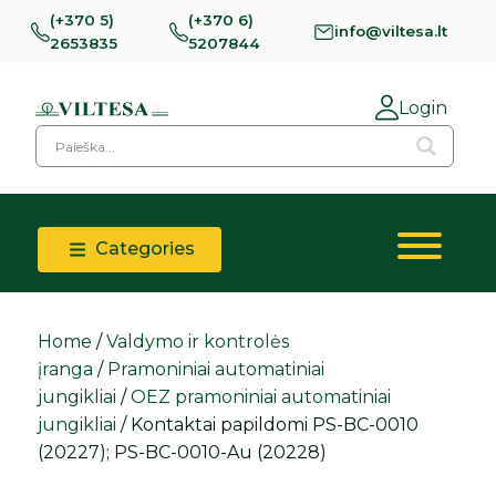
(+370 5)
(+370 6)
info@viltesa.lt
2653835
5207844
Login
Categories
Home
/
Valdymo ir kontrolės
įranga
/
Pramoniniai automatiniai
jungikliai
/
OEZ pramoniniai automatiniai
jungikliai
/ Kontaktai papildomi PS-BC-0010
(20227); PS-BC-0010-Au (20228)