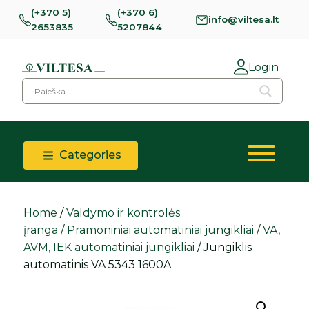
(+370 5)
(+370 6)
info@viltesa.lt
2653835
5207844
Login
Categories
Home
/
Valdymo ir kontrolės
įranga
/
Pramoniniai automatiniai jungikliai
/
VA,
AVM, IEK automatiniai jungikliai
/ Jungiklis
automatinis VA 5343 1600A