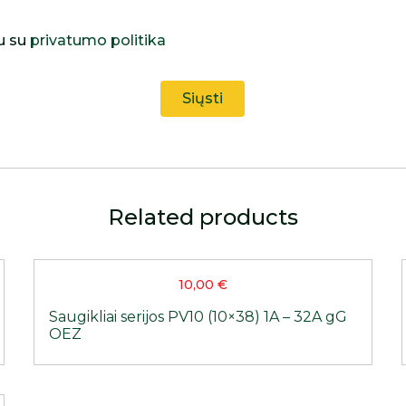
u su
privatumo politika
Related products
10,00
€
Saugikliai serijos PV10 (10×38) 1A – 32A gG
OEZ