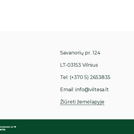
Savanorių pr. 124
LT-03153 Vilnius
Tel:
(+370 5) 2653835
Email:
info@viltesa.lt
Žiūrėti žemėlapyje