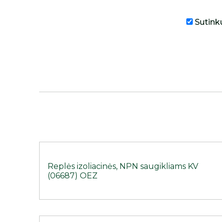
Sutink
Replės izoliacinės, NPN saugikliams KV
(06687) OEZ