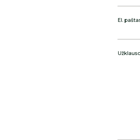
El. pašta
Užklausos