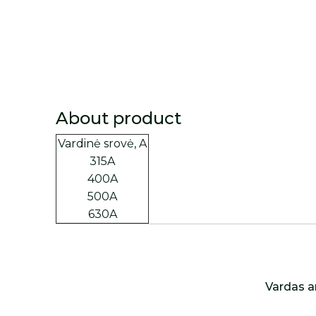
About product
Vardinė srovė, A
315A
400A
500A
630A
Vardas a