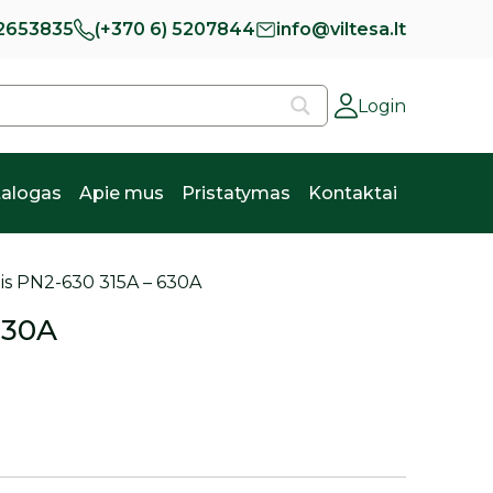
 2653835
(+370 6) 5207844
info@viltesa.lt
Login
alogas
Apie mus
Pristatymas
Kontaktai
lis PN2-630 315A – 630A
630A