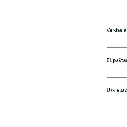
Vardas a
El. pašta
Užklausos