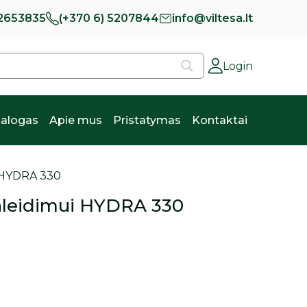
 2653835
(+370 6) 5207844
info@viltesa.lt
Login
alogas
Apie mus
Pristatymas
Kontaktai
i HYDRA 330
paleidimui HYDRA 330