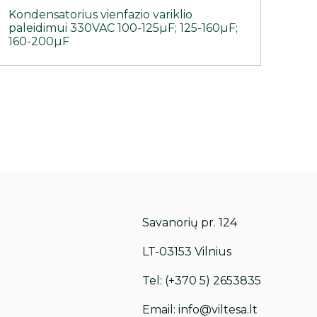
Kondensatorius vienfazio variklio
paleidimui 330VAC 100-125µF; 125-160µF;
160-200µF
Savanorių pr. 124
LT-03153 Vilnius
Tel:
(+370 5) 2653835
Email:
info@viltesa.lt