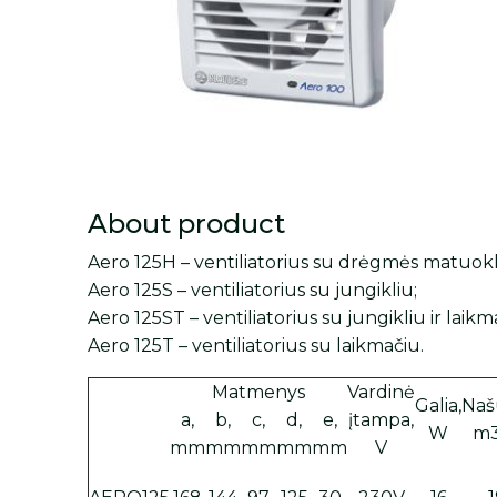
About product
Aero 125H – ventiliatorius su drėgmės matuokl
Aero 125S – ventiliatorius su jungikliu;
Aero 125ST – ventiliatorius su jungikliu ir laikm
Aero 125T – ventiliatorius su laikmačiu.
Matmenys
Vardinė
Galia,
Naš
a,
b,
c,
d,
e,
įtampa,
W
m3
mm
mm
mm
mm
mm
V