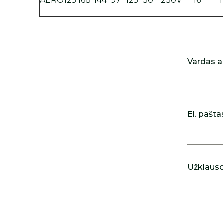
AERO125
168
144
97
125
30
230V
16
Vardas a
El. pašta
Užklausos