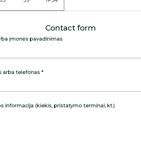
193
39
IP34
Contact form
rba įmonės pavadinimas
s arba telefonas *
 informacija (kiekis, pristatymo terminai, kt.)