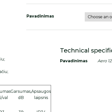
Pavadinimas
Technical specifi
iu;
Pavadinimas
Aero 12
ačiu;
umas
Garsumas,
Apsaugos
/val
dB
laipsnis