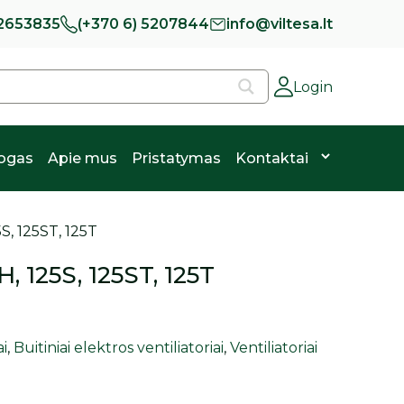
 2653835
(+370 6) 5207844
info@viltesa.lt
Login
logas
Apie mus
Pristatymas
Kontaktai
5S, 125ST, 125T
H, 125S, 125ST, 125T
ai
,
Buitiniai elektros ventiliatoriai
,
Ventiliatoriai