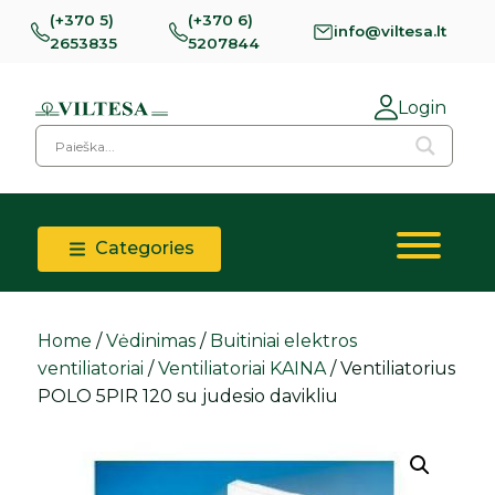
(+370 5)
(+370 6)
info@viltesa.lt
2653835
5207844
Login
Categories
Home
/
Vėdinimas
/
Buitiniai elektros
ventiliatoriai
/
Ventiliatoriai KAINA
/ Ventiliatorius
POLO 5PIR 120 su judesio davikliu