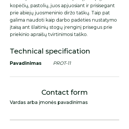
kopėčių, pastolių, juos apjuosiant ir prisisegant
prie abiejų juosmeninio diržo taškų. Taip pat
galima naudoti kaip darbo padėties nustatymo
įtaisą ant šlaitinių stogų įrenginį prisegus prie
priekinio apraišų tvirtinimosi taško.
Technical specification
Pavadinimas
PROT-11
Contact form
Vardas arba įmonės pavadinimas