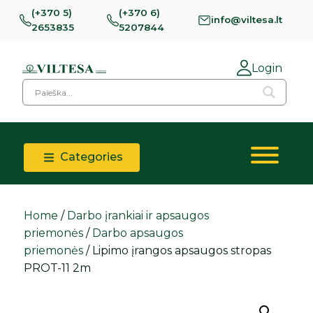
(+370 5)
(+370 6)
info@viltesa.lt
2653835
5207844
Login
Categories
Home
/
Darbo įrankiai ir apsaugos
priemonės
/
Darbo apsaugos
priemonės
/ Lipimo įrangos apsaugos stropas
PROT-11 2m