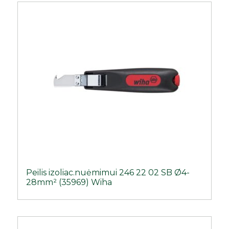
Peilis izoliac.nuėmimui 246 22 02 SB Ø4-
28mm² (35969) Wiha