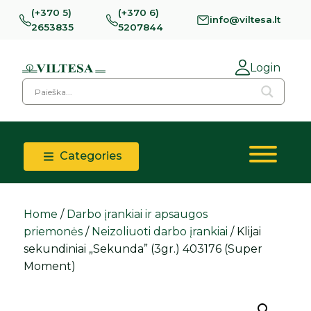
(+370 5)
(+370 6)
info@viltesa.lt
2653835
5207844
Login
Categories
Home
/
Darbo įrankiai ir apsaugos
priemonės
/
Neizoliuoti darbo įrankiai
/ Klijai
sekundiniai „Sekunda” (3gr.) 403176 (Super
Moment)