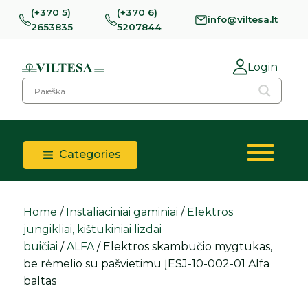
(+370 5)
(+370 6)
info@viltesa.lt
2653835
5207844
Login
Categories
Home
/
Instaliaciniai gaminiai
/
Elektros
jungikliai, kištukiniai lizdai
buičiai
/
ALFA
/ Elektros skambučio mygtukas,
be rėmelio su pašvietimu ĮESJ-10-002-01 Alfa
baltas