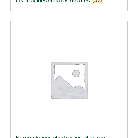
Instaliacinės elektros dėžutės
(42)
Kompleksinės elektros instaliavimo