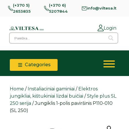
(+370 5)
(+370 6)
info@viltesa.lt
2653835
5207844
Login
Categories
Home
/
Instaliaciniai gaminiai
/
Elektros
jungikliai, kištukiniai lizdai buičiai
/
Style plus SL
250 serija
/ Jungiklis 1-polis paviršinis P110-010
(SL 250)