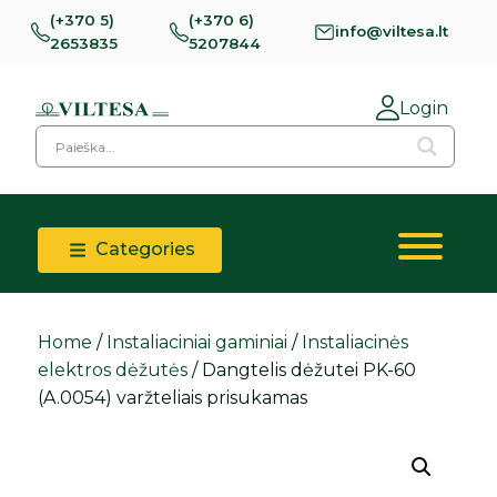
(+370 5)
(+370 6)
info@viltesa.lt
2653835
5207844
Login
Categories
Home
/
Instaliaciniai gaminiai
/
Instaliacinės
elektros dėžutės
/ Dangtelis dėžutei PK-60
(A.0054) varžteliais prisukamas