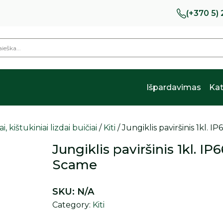
(+370 5)
Išpardavimas
Kat
i, kištukiniai lizdai buičiai
/
Kiti
/ Jungiklis paviršinis 1kl.
Jungiklis paviršinis 1kl. I
Scame
SKU:
N/A
Category:
Kiti