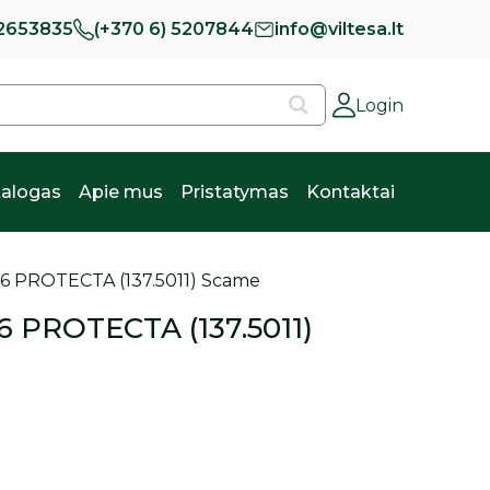
 2653835
(+370 6) 5207844
info@viltesa.lt
Login
alogas
Apie mus
Pristatymas
Kontaktai
 IP66 PROTECTA (137.5011) Scame
P66 PROTECTA (137.5011)