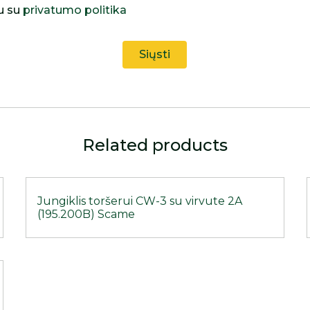
u su
privatumo politika
Related products
Jungiklis toršerui CW-3 su virvute 2A
(195.200B) Scame