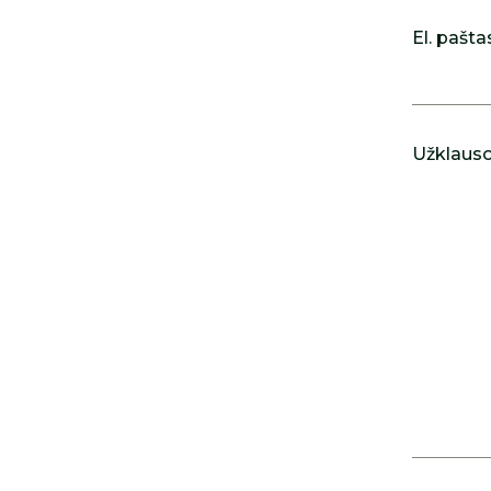
El. pašta
Užklausos