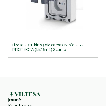
Lizdas kištukinis įleidžiamas 1v. s/ž IP66
PROTECTA (137.6412) Scame
Įmonė
Išpardavimas