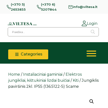
(+370 5)
(+370 6)
info@viltesa.lt
2653835
5207844
Login
Categories
Home
/
Instaliaciniai gaminiai
/
Elektros
jungikliai, kištukiniai lizdai buičiai
/
Kiti
/ Jungiklis
paviršinis 2kl. IP55 (136.5122-5) Scame