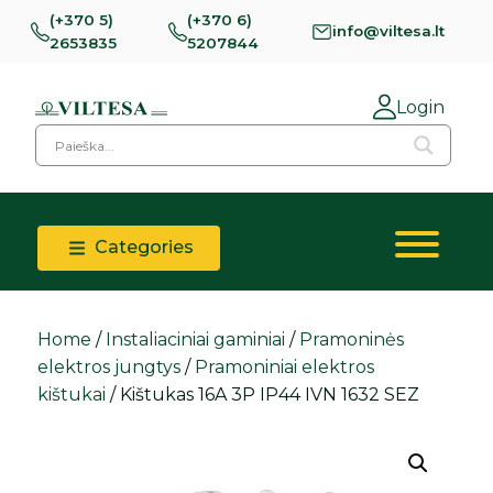
(+370 5)
(+370 6)
info@viltesa.lt
2653835
5207844
Login
Categories
Home
/
Instaliaciniai gaminiai
/
Pramoninės
elektros jungtys
/
Pramoniniai elektros
kištukai
/ Kištukas 16A 3P IP44 IVN 1632 SEZ