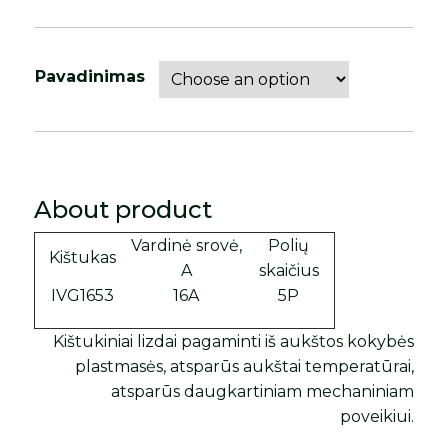
Pavadinimas
About product
Vardinė srovė,
Polių
Kištukas
A
skaičius
IVG1653
16A
5P
Kištukiniai lizdai pagaminti iš aukštos kokybės
plastmasės, atsparūs aukštai temperatūrai,
atsparūs daugkartiniam mechaniniam
poveikiui.