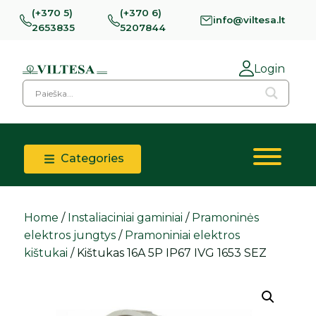
(+370 5)
(+370 6)
info@viltesa.lt
2653835
5207844
Login
Categories
Home
/
Instaliaciniai gaminiai
/
Pramoninės
elektros jungtys
/
Pramoniniai elektros
kištukai
/ Kištukas 16A 5P IP67 IVG 1653 SEZ