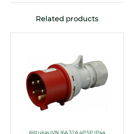
Related products
Kištukas IVN 16A;32A 4P;5P IP44