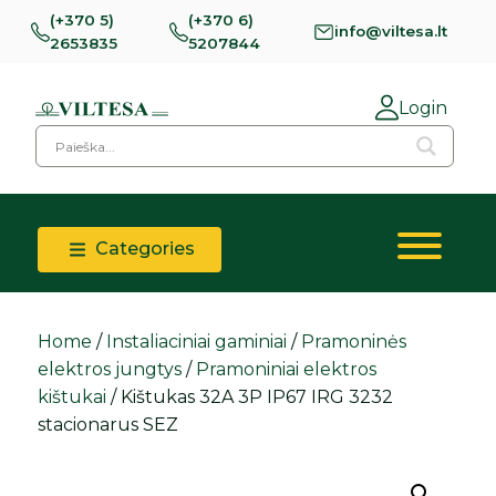
(+370 5)
(+370 6)
info@viltesa.lt
2653835
5207844
Login
Categories
Home
/
Instaliaciniai gaminiai
/
Pramoninės
elektros jungtys
/
Pramoniniai elektros
kištukai
/ Kištukas 32A 3P IP67 IRG 3232
stacionarus SEZ