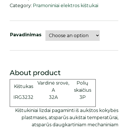
Category:
Pramoniniai elektros kištukai
Pavadinimas
About product
Vardinė srovė,
Polių
Kištukas
A
skaičius
IRG3232
32A
3P
Kištukiniai lizdai pagaminti iš aukštos kokybės
plastmasės, atsparūs aukštai temperatūrai,
atsparūs daugkartiniam mechaniniam