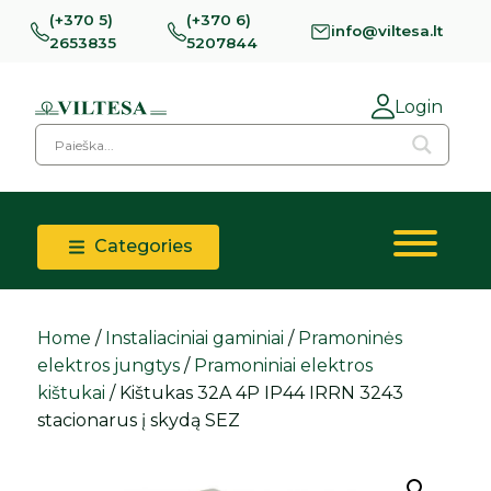
(+370 5)
(+370 6)
info@viltesa.lt
2653835
5207844
Login
Categories
Home
/
Instaliaciniai gaminiai
/
Pramoninės
elektros jungtys
/
Pramoniniai elektros
kištukai
/ Kištukas 32A 4P IP44 IRRN 3243
stacionarus į skydą SEZ