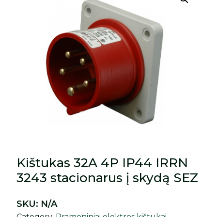
Kištukas 32A 4P IP44 IRRN
3243 stacionarus į skydą SEZ
SKU:
N/A
Category:
Pramoniniai elektros kištukai