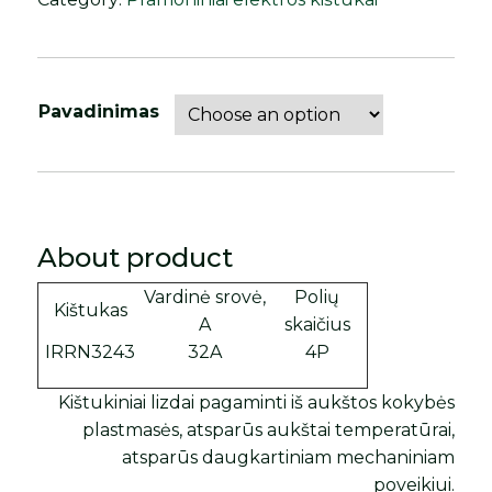
Pavadinimas
About product
Vardinė srovė,
Polių
Kištukas
A
skaičius
IRRN3243
32A
4P
Kištukiniai lizdai pagaminti iš aukštos kokybės
plastmasės, atsparūs aukštai temperatūrai,
atsparūs daugkartiniam mechaniniam
poveikiui.