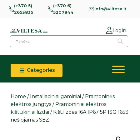
(+370 5)
(+370 6)
info@viltesa.lt
2653835
5207844
Login
Categories
Home
/
Instaliaciniai gaminiai
/
Pramoninės
elektros jungtys
/
Pramoniniai elektros
kištukiniai lizdai
/ Kišt.lizdas 16A IP67 5P ISG 1653
nešiojamas SEZ