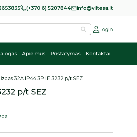
 2653835
(+370 6) 5207844
info@viltesa.lt
Login
alogas
Apie mus
Pristatymas
Kontaktai
.lizdas 32A IP44 3P IE 3232 p/t SEZ
 3232 p/t SEZ
zdai