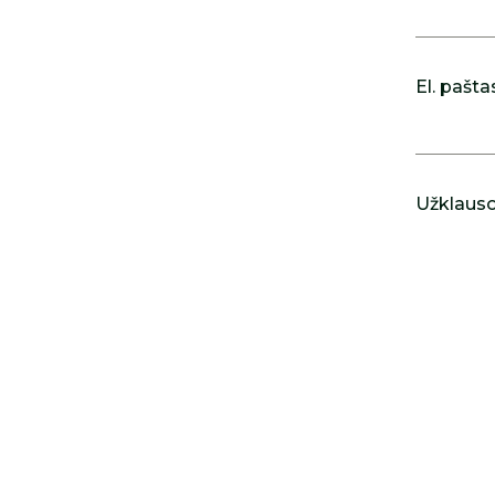
El. pašta
Užklausos