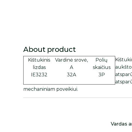
About product
Kištuki
Kištukinis
Vardinė srovė,
Polių
aukšto
lizdas
A
skaičius
atspar
IE3232
32A
3P
atspar
mechaniniam poveikiui.
Vardas a