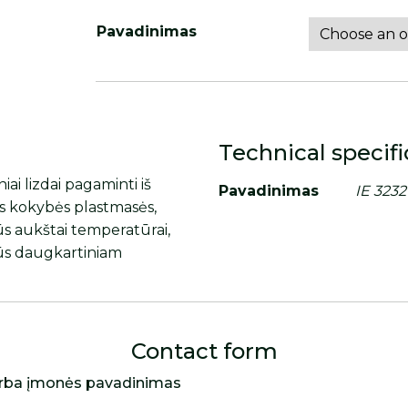
Pavadinimas
Technical specifi
niai lizdai pagaminti iš
Pavadinimas
IE 3232
s kokybės plastmasės,
ūs aukštai temperatūrai,
ūs daugkartiniam
Contact form
rba įmonės pavadinimas