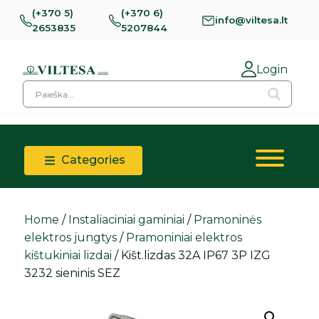
(+370 5)
(+370 6)
info@viltesa.lt
2653835
5207844
Login
Categories
Home
/
Instaliaciniai gaminiai
/
Pramoninės
elektros jungtys
/
Pramoniniai elektros
kištukiniai lizdai
/ Kišt.lizdas 32A IP67 3P IZG
3232 sieninis SEZ