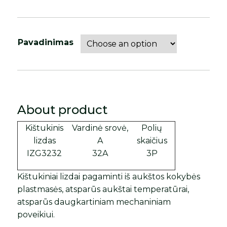
Pavadinimas
About product
Kištukinis
Vardinė srovė,
Polių
lizdas
A
skaičius
IZG3232
32A
3P
Kištukiniai lizdai pagaminti iš aukštos kokybės
plastmasės, atsparūs aukštai temperatūrai,
atsparūs daugkartiniam mechaniniam
poveikiui.