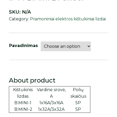
SKU:
N/A
Category:
Pramoniniai elektros kištukiniai lizdai
Pavadinimas
About product
Kištukinis
Vardinė srovė,
Polių
lizdas
A
skaičius
B.MINI-1
1x16A/3x16A
5P
B.MINI-2
1x32A/3x32A
5P