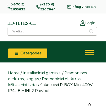
(+370 5)
(+370 6)
info@viltesa.lt
2653835
5207844
Login
Categories
Home
/
Instaliaciniai gaminiai
/
Pramoninės
elektros jungtys
/
Pramoniniai elektros
kištukiniai lizdai
/ Šakotuvai R-BOX Mini 400V
IP44 B.MINI-2 Pawbol