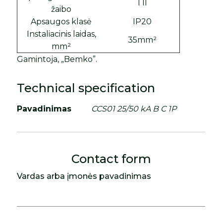
I II
žaibo
Apsaugos klasė
IP20
Instaliacinis laidas,
35mm²
mm²
Gamintoja, „Bemko”.
Technical specification
Pavadinimas
CCS01 25/50 kA B C 1P
Contact form
Vardas arba įmonės pavadinimas