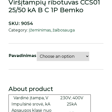
Viršįtampių ribotuvas CCS01
25/50 kA B C 1P Bemko
SKU:
9054
Category:
Įžeminimas, žaibosauga
Pavadinimas
About product
Vardinė įtampa, V
230V; 400V
Impulsinė srovė, kA
25kA
Apsaugos klasė nuo