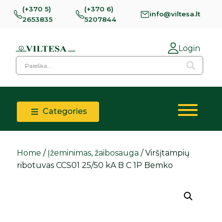
(+370 5)
(+370 6)
info@viltesa.lt
2653835
5207844
Login
Categories
Home
/
Įžeminimas, žaibosauga
/ Viršįtampių
ribotuvas CCS01 25/50 kA B C 1P Bemko