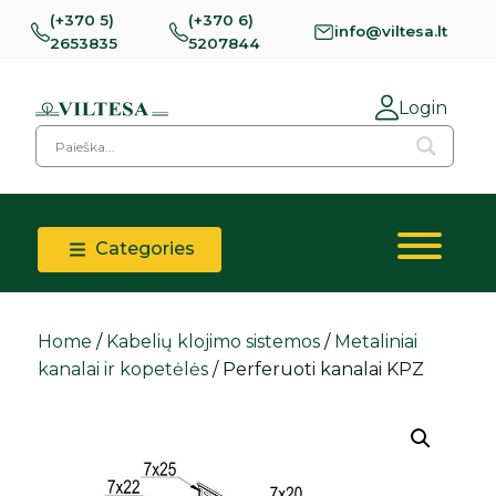
(+370 5)
(+370 6)
info@viltesa.lt
2653835
5207844
Login
Categories
Home
/
Kabelių klojimo sistemos
/
Metaliniai
kanalai ir kopetėlės
/ Perferuoti kanalai KPZ