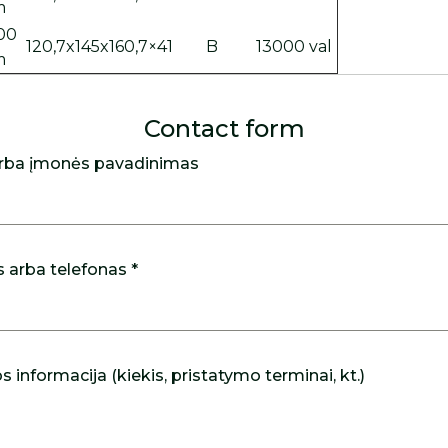
m
00
120,7x145x160,7×41
B
13000 val
m
Contact form
rba įmonės pavadinimas
s arba telefonas *
 informacija (kiekis, pristatymo terminai, kt.)