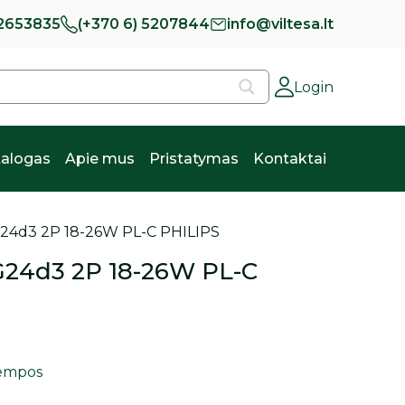
 2653835
(+370 6) 5207844
info@viltesa.lt
Login
alogas
Apie mus
Pristatymas
Kontaktai
G24d3 2P 18-26W PL-C PHILIPS
G24d3 2P 18-26W PL-C
lempos