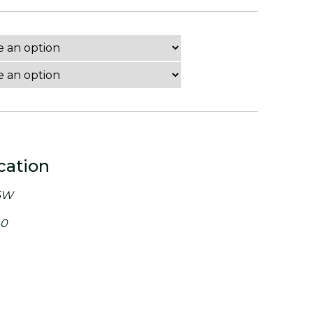
cation
6W
40