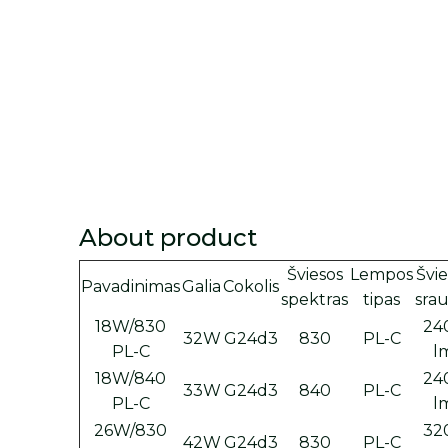
About product
Šviesos
Lempos
Švie
Pavadinimas
Galia
Cokolis
spektras
tipas
srau
18W/830
24
32W
G24d3
830
PL-C
PL-C
l
18W/840
24
33W
G24d3
840
PL-C
PL-C
l
26W/830
32
42W
G24d3
830
PL-C