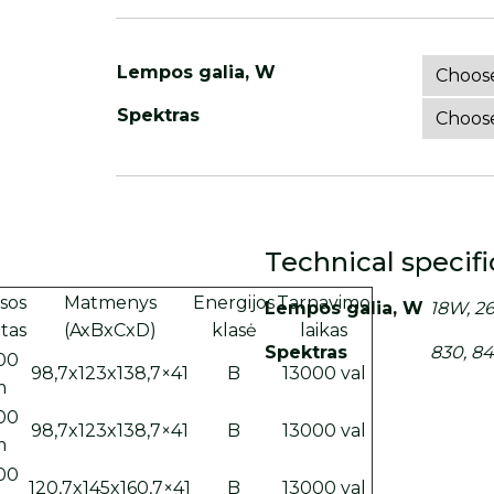
Lempos galia, W
Spektras
Technical specifi
sos
Matmenys
Energijos
Tarnavimo
Lempos galia, W
18W, 2
tas
(AxBxCxD)
klasė
laikas
Spektras
830, 8
00
98,7x123x138,7×41
B
13000 val
m
00
98,7x123x138,7×41
B
13000 val
m
00
120,7x145x160,7×41
B
13000 val