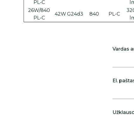
PL-C
l
26W/840
32
42W
G24d3
840
PL-C
PL-C
l
Vardas a
El. pašta
Užklausos