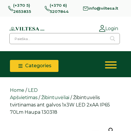
(+370 5)
(+370 6)
info@viltesa.lt
2653835
5207844
Login
Categories
Home
/
LED
Apšvietimas
/
Žibintuvėliai
/ Žibintuvėlis
tvirtinamas ant galvos 1x3W LED 2xAA IP65
70Lm Haupa 130318