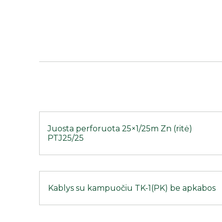
Juosta perforuota 25×1/25m Zn (ritė)
PTJ25/25
Kablys su kampuočiu TK-1(PK) be apkabos