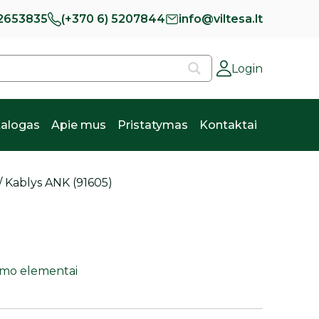
 2653835
(+370 6) 5207844
info@viltesa.lt
Login
alogas
Apie mus
Pristatymas
Kontaktai
/ Kablys ANK (91605)
inimo elementai