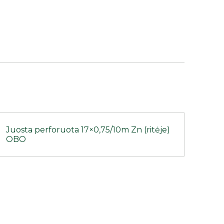
Juosta perforuota 17×0,75/10m Zn (ritėje)
OBO