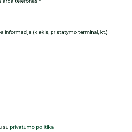
s arba telefonas *
 informacija (kiekis, pristatymo terminai, kt.)
u su
privatumo politika