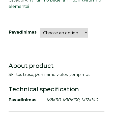
Category:
Tvirtinimo bėgeliai TH35 ir tvirtinimo
elementai
Pavadinimas
About product
Skirtas troso, įžeminimo vielos įtempimui.
Technical specification
Pavadinimas
M8x110, M10x130, M12x140