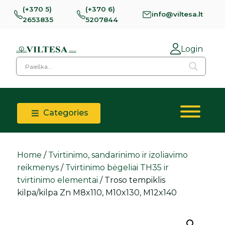
(+370 5)
(+370 6)
info@viltesa.lt
2653835
5207844
Login
Categories
Home
/
Tvirtinimo, sandarinimo ir izoliavimo
reikmenys
/
Tvirtinimo bėgeliai TH35 ir
tvirtinimo elementai
/ Troso tempiklis
kilpa/kilpa Zn M8x110, M10x130, M12x140