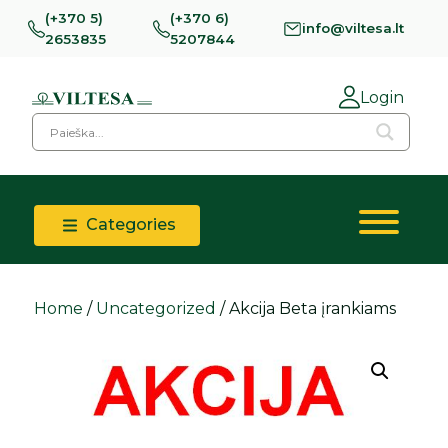
(+370 5)
(+370 6)
info@viltesa.lt
2653835
5207844
Login
Categories
Home
/
Uncategorized
/ Akcija Beta įrankiams