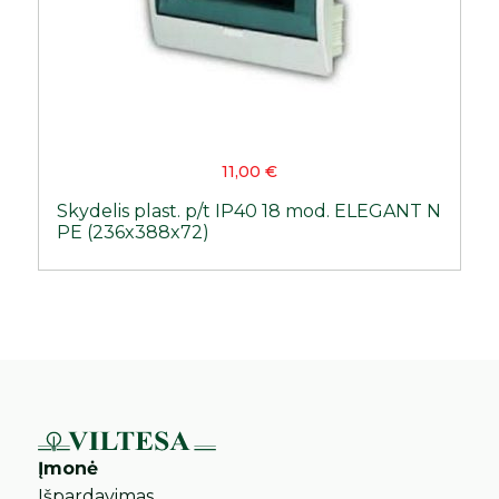
11,00
€
Skydelis plast. p/t IP40 18 mod. ELEGANT N
PE (236x388x72)
Įmonė
Išpardavimas