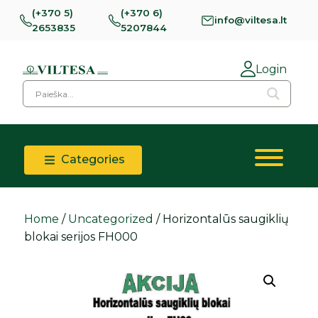
(+370 5)
(+370 6)
info@viltesa.lt
2653835
5207844
Login
Categories
Home
/
Uncategorized
/ Horizontalūs saugiklių
blokai serijos FH000