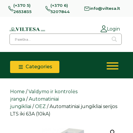
(+370 5)
(+370 6)
info@viltesa.lt
2653835
5207844
Login
Categories
Home
/
Valdymo ir kontrolės
įranga
/
Automatiniai
jungikliai
/
OEZ
/ Automatiniai jungikliai serijos
LTS iki 63A (10kA)