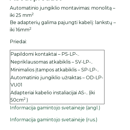
Automatinio jungiklio montavimas: monolitą –
2
iki 25 mm
Be adapterių galima pajungti kabelį: lankstų –
2
iki 16mm
Priedai:
Papildomi kontaktai – PS-LP-..
Nepriklausomas atkabiklis – SV-LP-..
Minimalios įtampos atkabiklis – SP-LP-..
Automatinio jungiklio užraktas – OD-LP-
VU01
Adapteriai kabelio instaliacijai AS-.. (iki
2
50cm
)
Informacija gamintojo svetainėje (angl.)
Informacija gamintojo svetainėje (rus.)