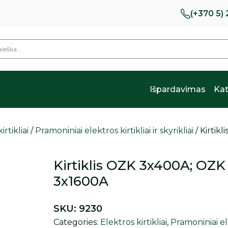
(+370 5)
Išpardavimas
Kat
irtikliai
/
Pramoniniai elektros kirtikliai ir skyrikliai
/ Kirtik
Kirtiklis OZK 3x400A; OZ
3x1600A
SKU:
9230
Categories:
Elektros kirtikliai
,
Pramoniniai elek