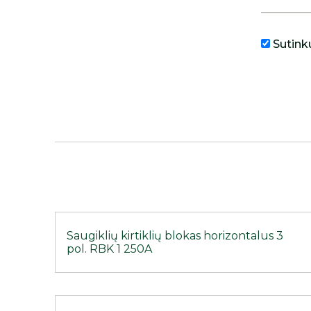
Sutink
Saugiklių kirtiklių blokas horizontalus 3
pol. RBK 1 250A