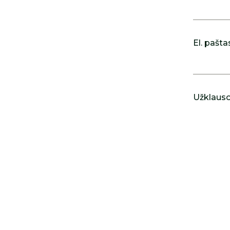
El. pašta
Užklausos