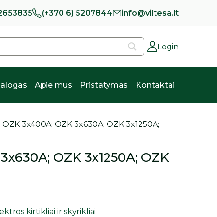
 2653835
(+370 6) 5207844
info@viltesa.lt
Login
alogas
Apie mus
Pristatymas
Kontaktai
lis OZK 3x400A; OZK 3x630A; OZK 3x1250A;
K 3x630A; OZK 3x1250A; OZK
tros kirtikliai ir skyrikliai