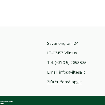
Savanorių pr. 124
LT-03153 Vilnius
Tel:
(+370 5) 2653835
Email:
info@viltesa.lt
Žiūrėti žemėlapyje