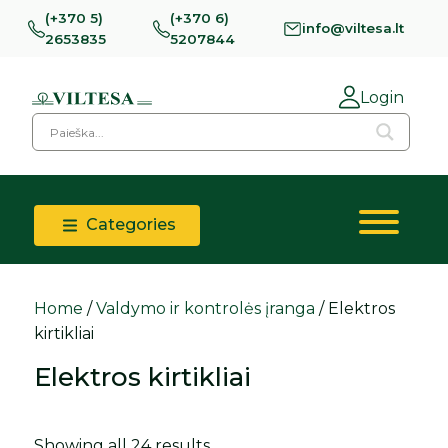
(+370 5)
(+370 6)
info@viltesa.lt
2653835
5207844
Login
Categories
Home
/
Valdymo ir kontrolės įranga
/ Elektros
kirtikliai
Elektros kirtikliai
Showing all 24 results