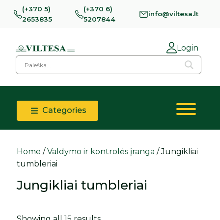
(+370 5)
(+370 6)
info@viltesa.lt
2653835
5207844
Login
Categories
Home
/
Valdymo ir kontrolės įranga
/ Jungikliai
tumbleriai
Jungikliai tumbleriai
Showing all 15 results