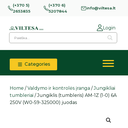
(+370 5)
(+370 6)
info@viltesa.lt
2653835
5207844
Login
Categories
Home
/
Valdymo ir kontrolės įranga
/
Jungikliai
tumbleriai
/ Jungiklis (tumbleris) AM-1Z (1-0) 6A
250V (W0-59-325000) juodas