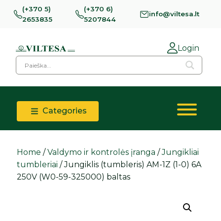
(+370 5)
(+370 6)
info@viltesa.lt
2653835
5207844
Login
Categories
Home
/
Valdymo ir kontrolės įranga
/
Jungikliai
tumbleriai
/ Jungiklis (tumbleris) AM-1Z (1-0) 6A
250V (W0-59-325000) baltas