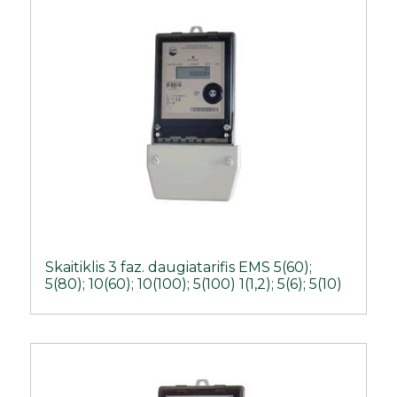
Skaitiklis 3 faz. daugiatarifis EMS 5(60);
5(80); 10(60); 10(100); 5(100) 1(1,2); 5(6); 5(10)