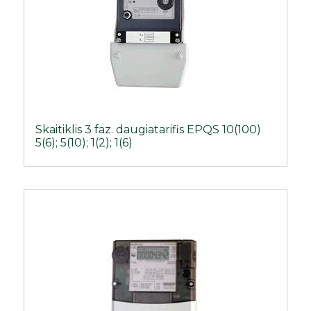
Skaitiklis 3 faz. daugiatarifis EPQS 10(100)
5(6); 5(10); 1(2); 1(6)