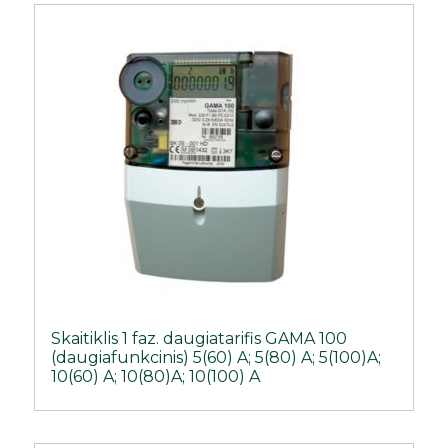
Skaitiklis 1 faz. daugiatarifis GAMA 100
(daugiafunkcinis) 5(60) A; 5(80) A; 5(100)A;
10(60) A; 10(80)A; 10(100) A