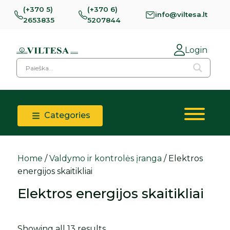
(+370 5)
(+370 6)
info@viltesa.lt
2653835
5207844
Login
Categories
Home
/
Valdymo ir kontrolės įranga
/ Elektros
energijos skaitikliai
Elektros energijos skaitikliai
Showing all 13 results