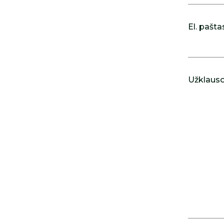
El. pašta
Užklausos