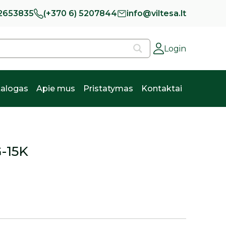
 2653835
(+370 6) 5207844
info@viltesa.lt
Login
alogas
Apie mus
Pristatymas
Kontaktai
G-15K