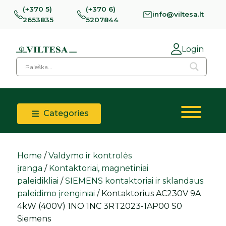
(+370 5)
(+370 6)
info@viltesa.lt
2653835
5207844
Login
Categories
Home
/
Valdymo ir kontrolės
įranga
/
Kontaktoriai, magnetiniai
paleidikliai
/
SIEMENS kontaktoriai ir sklandaus
paleidimo įrenginiai
/ Kontaktorius AC230V 9A
4kW (400V) 1NO 1NC 3RT2023-1AP00 S0
Siemens