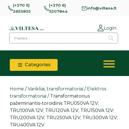
(+370 5)
(+370 6)
info@viltesa.lt
2653835
5207844
Login
Categories
Home
/
Varikliai, transformatoriai
/
Elektros
transformatoriai
/ Transformatorius
pažeminantis-toroidinis TRU050VA 12V;
TRU100VA 12V; TRU120VA 12V; TRU150VA 12V;
TRU200VA 12V; TRU250VA 12V; TRU300VA 12V;
TRU400VA 12V