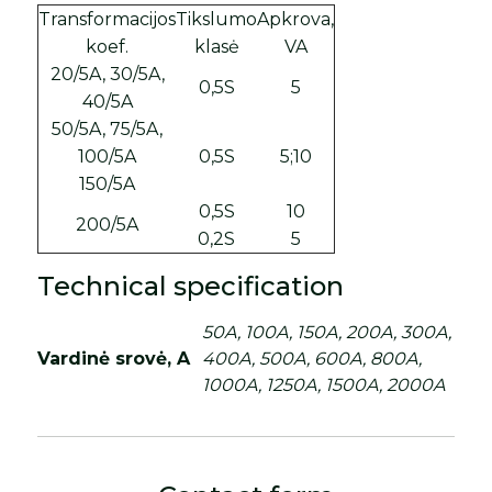
Transformacijos
Tikslumo
Apkrova,
koef.
klasė
VA
20/5A, 30/5A,
0,5S
5
40/5A
50/5A, 75/5A,
100/5A
0,5S
5;10
150/5A
0,5S
10
200/5A
0,2S
5
Technical specification
50A, 100A, 150A, 200A, 300A,
Vardinė srovė, A
400A, 500A, 600A, 800A,
1000A, 1250A, 1500A, 2000A