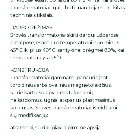
tinkluose esant 50 arba 60 Hz kintamai srovei.
Transformatoriai gali būti naudojami ir kitais
techniniais tikslais.
DARBO REŽIMAS
Srovės transformatoriai skirti darbui uždarose
patalpose, esant oro temperatūrai nuo minus
45° C iki plius 40° C, santykinei drėgmei 80%, kai
temperatūra yra 25° C.
KONSTRUKCIJA
Transformatoriai gaminami, panaudojant
toroidinius arba ovalinius magnetolaidžius,
kurie kartu su apvijomis talpinami į
neišardomus, ugniai atsparius plastmasinius
korpusus. Srovės transformatoriai išleidžiami
šių modifikacijų:
atraminiai, su daugiavija pirmine apvija