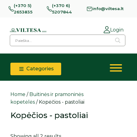
(+370 5)
(+370 6)
info@viltesa.lt
2653835
5207844
Login
Categories
Home
/
Buitinės ir pramoninės
kopetėlės
/ Kopėčios - pastoliai
Kopėčios - pastoliai
Showing all 2 results