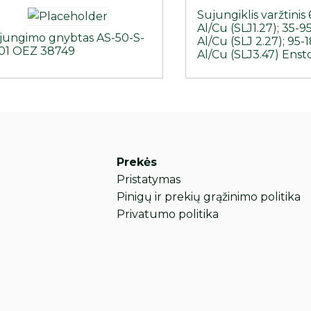
Sujungiklis varžtini
Al/Cu (SLJ1.27); 35-
ijungimo gnybtas AS-50-S-
Al/Cu (SLJ 2.27); 95
01 OEZ 38749
Al/Cu (SLJ3.47) Enst
Prekės
Pristatymas
Pinigų ir prekių grąžinimo politika
Privatumo politika