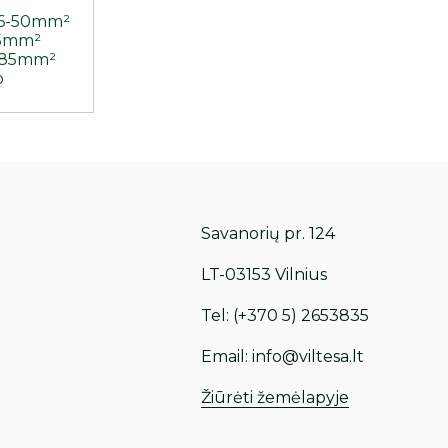
s 6-50mm²
95mm²
-185mm²
o
Savanorių pr. 124
LT-03153 Vilnius
Tel:
(+370 5) 2653835
Email:
info@viltesa.lt
Žiūrėti žemėlapyje