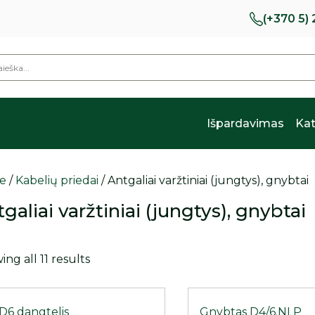
(+370 5)
Išpardavimas
Kat
e
/
Kabelių priedai
/ Antgaliai varžtiniai (jungtys), gnybtai
galiai varžtiniai (jungtys), gnybtai
ng all 11 results
D6 dangtelis
Gnybtas D4/6.NLP