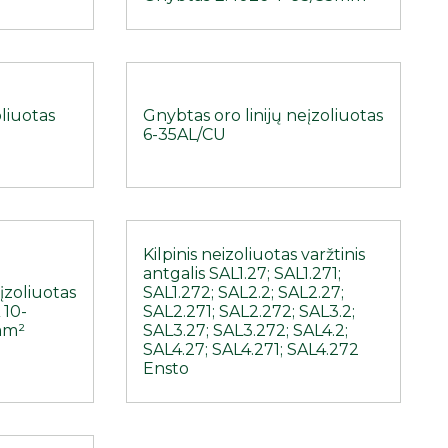
oliuotas
Gnybtas oro linijų neįzoliuotas
6-35AL/CU
Kilpinis neizoliuotas varžtinis
antgalis SAL1.27; SAL1.271;
įzoliuotas
SAL1.272; SAL2.2; SAL2.27;
 10-
SAL2.271; SAL2.272; SAL3.2;
mm²
SAL3.27; SAL3.272; SAL4.2;
SAL4.27; SAL4.271; SAL4.272
Ensto