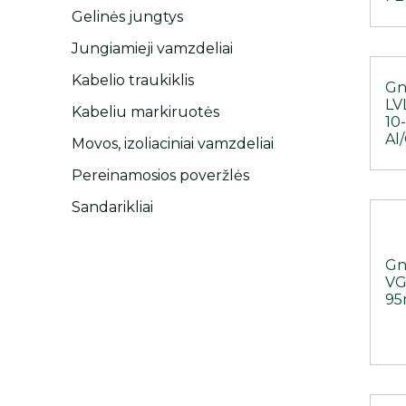
Gelinės jungtys
Jungiamieji vamzdeliai
Kabelio traukiklis
Gny
LVL
Kabeliu markiruotės
10-
Al
Movos, izoliaciniai vamzdeliai
Pereinamosios poveržlės
Sandarikliai
Gny
VG
95