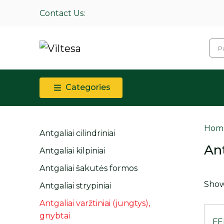
Contact Us:
Categories
Hom
Antgaliai cilindriniai
Ant
Antgaliai kilpiniai
Antgaliai šakutės formos
Showi
Antgaliai strypiniai
Antgaliai varžtiniai (jungtys),
gnybtai
FE