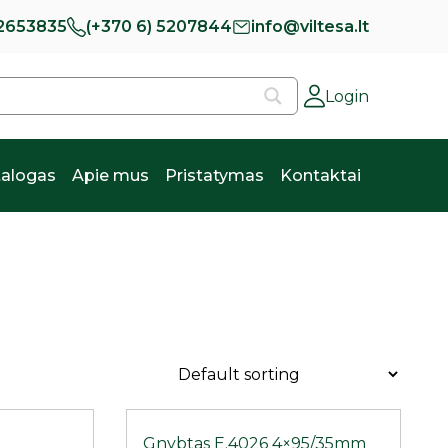
 2653835
(+370 6) 5207844
info@viltesa.lt
Login
alogas
Apie mus
Pristatymas
Kontaktai
Gnybtas E.4026 4×95/35mm